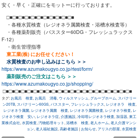
安く・早く・正確にをモットーに行っております。
□■□■□■□■□■□■□■□■□■□■□■
・各種水質検査（レジオネラ属菌検査・浴槽水検査等）
・各種薬剤販売（バススター60DG・フレッシュラックス
F-12）
・衛生管理指導
東工業(株) にお任せください！
水質検査のお申し込みは
こちら ＞＞
https://www.azumakougyo.co.jp/rtest/form/
薬剤販売のご注文は
こちら ＞＞
https://www.azumakougyo.co.jp/shopping/
□■□■□■□■□■□■□■□■□■□■□■□■□■□■□■□■□■□■□■□■□■
タグ:
お風呂 検査
,
お風呂 消毒
,
ウィルスマッシュ
,
グループホーム
,
スパクリー
ン20TB
,
スパクリーン60GS
,
バススター
,
フレッシュラックス
,
レジオネラ 検査
,
レジオネラ属菌
,
レジオネラ属菌 検査
,
レジオネラ属菌検査
,
レジオネラ検査
,
レ
ジオネラ検査 安い
,
レジオネラ症
,
介護施設
,
冷却塔レジオネラ検査
,
加湿器
,
東工
業株式会社
,
水質検査
,
汚物処理キット
,
浴槽水 検査
,
老人ホーム
,
老人介護マンシ
ョン
,
老人福祉施設
,
高齢者施設
|
お知らせ
,
アリスの部屋
,
水質検査