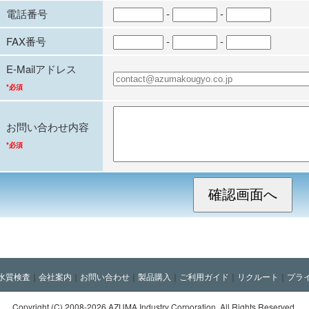
電話番号
-
-
FAX番号
-
-
E-Mailアドレス
*必須
お問い合わせ内容
*必須
水質検査
｜
会社案内
｜
お問い合わせ
｜
製品購入
｜
ご利用ガイド
｜
リクルート
｜
プラ
Copyright (C)
2008-2026 AZUMA Industry Corporation. All Rights Reserved.