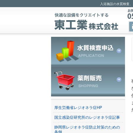
入浴施設の水質検査、
厚生労働省レジオネラ症HP
国立感染症研究所のレジオネラ症記事
静岡県レジオネラ症防止対策のための
条例