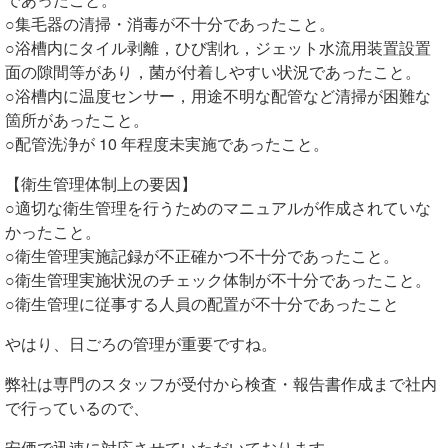
○集毛器の清掃・消毒が不十分であったこと。
○浴槽内にタイル剥離，ひび割れ，ジェット水流用装置設置
面の隙間等があり，菌が付着しやすい状況であったこと。
○浴槽内に温度センサー，用途不明な配管など清掃が困難な
箇所があったこと。
○配管洗浄が 10 年程度未実施であったこと。
【衛生管理体制上の要因】
○適切な衛生管理を行うためのマニュアルが作成されていな
かったこと。
○衛生管理実施記録が不正確かつ不十分であったこと。
○衛生管理実施状況のチェック体制が不十分であったこと。
○衛生管理に従事する人員の配置が不十分であったこと
やはり、日ごろの管理が重要ですね。
弊社は専門のスタッフが受付から検査・報告書作成まで社内
で行っているので、
安価で迅速に対応させていただいております。