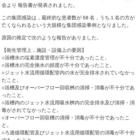
会より 報告書が発表されました。
この集団感染は，最終的な患者数が 58 名，うち１名の方が
亡くなられるという大規模な集団感染事例となりました。
原因の推定で次のような報告がありました。
【衛生管理上，施設・設備上の要因】
○浴槽水の塩素濃度管理が不十分であったこと。
○浴槽水の完全換水の頻度が不十分であったこと。
○ジェット水流用循環配管内の水が完全排水されていなかっ
たこと。
○浴槽及びオーバーフロー回収桝の清掃・消毒が不十分であ
ったこと。
○浴槽内のジェット水流用吸水桝内の完全排水及び清掃・消
毒がされてなかったこと。
○オーバーフロー回収槽の清掃・消毒が不十分であったこ
と。
○ろ過循環配管及びジェット水流用循環配管の消毒が不十分
であったこと。