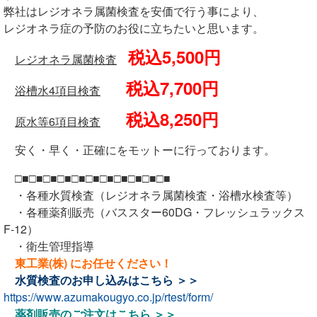
弊社はレジオネラ属菌検査を安価で行う事により、
レジオネラ症の予防のお役に立ちたいと思います。
税込5,500円
レジオネラ属菌検査
税込7,700円
浴槽水4項目検査
税込8,250円
原水等6項目検査
安く・早く・正確にをモットーに行っております。
□■□■□■□■□■□■□■□■□■□■□■
・各種水質検査（レジオネラ属菌検査・浴槽水検査等）
・各種薬剤販売（バススター60DG・フレッシュラックス
F-12）
・衛生管理指導
東工業(株) にお任せください！
水質検査のお申し込みは
こちら ＞＞
https://www.azumakougyo.co.jp/rtest/form/
薬剤販売のご注文は
こちら ＞＞