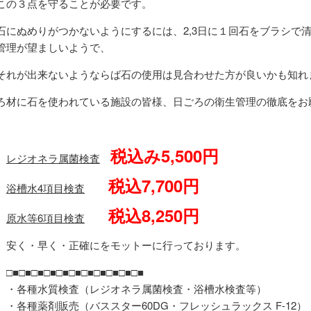
この３点を守ることが必要です。
石にぬめりがつかないようにするには、2,3日に１回石をブラシで
管理が望ましいようで、
それが出来ないようならば石の使用は見合わせた方が良いかも知れ
ろ材に石を使われている施設の皆様、日ごろの衛生管理の徹底をお
税込み5,500円
レジオネラ属菌検査
税込7,700円
浴槽水4項目検査
税込8,250円
原水等6項目検査
安く・早く・正確にをモットーに行っております。
□■□■□■□■□■□■□■□■□■□■□■
・各種水質検査（レジオネラ属菌検査・浴槽水検査等）
・各種薬剤販売（バススター60DG・フレッシュラックス F-12）