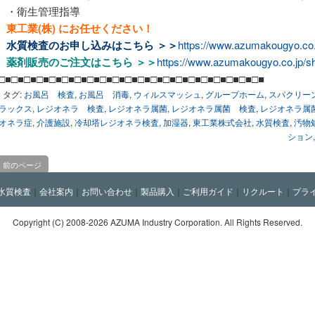
・衛生管理指導
東工業(株) にお任せください！
水質検査のお申し込みは
こちら ＞＞
https://www.azumakougyo.co.j
薬剤販売のご注文は
こちら ＞＞
https://www.azumakougyo.co.jp/s
□■□■□■□■□■□■□■□■□■□■□■□■□■□■□■□■□■□■□■□■□■
タグ:
お風呂 検査
,
お風呂 消毒
,
ウィルスマッシュ
,
グループホーム
,
スパクリーン
ラックス
,
レジオネラ 検査
,
レジオネラ属菌
,
レジオネラ属菌 検査
,
レジオネラ属
オネラ症
,
介護施設
,
冷却塔レジオネラ検査
,
加湿器
,
東工業株式会社
,
水質検査
,
汚物
ション
前のページ
水質検査
｜
会社案内
｜
お問い合わせ
｜
製品購入
｜
ご利用ガイド
｜
リクルート
｜
プラ
Copyright (C)
2008-2026 AZUMA Industry Corporation. All Rights Reserved.