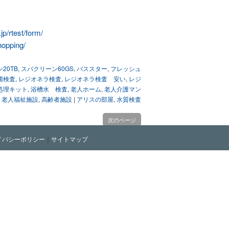
p/rtest/form/
hopping/
20TB
,
スパクリーン60GS
,
バススター
,
フレッシュ
菌検査
,
レジオネラ検査
,
レジオネラ検査 安い
,
レジ
処理キット
,
浴槽水 検査
,
老人ホーム
,
老人介護マン
,
老人福祉施設
,
高齢者施設
|
アリスの部屋
,
水質検査
次のページ
イバシーポリシー
｜
サイトマップ