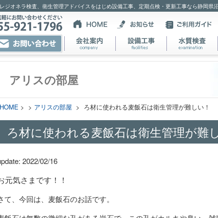
レジオネラ検査、衛生管理アドバイスをはじめ設備工事、定期点検・更新工事なら静岡県
アリスの部屋
HOME
> >
アリスの部屋
> ろ材に使われる麦飯石は衛生管理が難しい！
ろ材に使われる麦飯石は衛生管理が難
update: 2022/02/16
お元気さまです！！
さて、今回は、麦飯石のお話です。
麦飯石は無数の微細な孔がある岩石で、この孔がカルキや臭い、雑