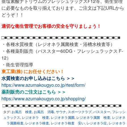
亜塩素酸ナトリウムのフレッシュラックスF12等、衛生管理
に必要なものを取り揃えております。ご注文は下記URLから
どうぞ！！
適切な衛生管理でお客様の安全を守りましょう！
□■□■□■□■□■□■□■□■□■□■□■□■□■□■□■□■□■□■□■□■□■
・各種水質検査（レジオネラ属菌検査・浴槽水検査等）
・各種薬剤販売（バススター60DG・フレッシュラックス F-
12）
・衛生管理指導
東工業(株) にお任せください！
水質検査のお申し込みは
こちら ＞＞
https://www.azumakougyo.co.jp/rtest/form/
薬剤販売のご注文は
こちら ＞＞
https://www.azumakougyo.co.jp/shopping/
□■□■□■□■□■□■□■□■□■□■□■□■□■□■□■□■□■□■□■□■□■
タグ:
お風呂 検査
,
お風呂 消毒
,
サウナ
,
スポーツクラブ
,
バススター
,
フレッシ
ュラックス
,
レジオネラ 検査
,
レジオネラ属菌
,
レジオネラ属菌 検査
,
レジオネ
ラ属菌検査
,
レジオネラ検査
,
レジオネラ検査 安い
,
レジオネラ症
,
レジオネラ