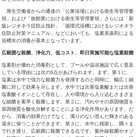
厚生労働省からの通達の「公衆浴場における衛生等管理要
領」および「旅館業における衛生等管理要領」さらには「新
版レジオネラ症防止指針」「循環式浴槽におけるレジオネラ
症防止対策マニュアル」などにおいても、塩素系薬剤による
浴槽水の消毒が基本となっています。
広範囲な殺菌、浄化力、低コスト、即日実施可能な塩素殺菌
塩素剤が優れた消毒剤として、プールや温浴施設で広く普及
している理由には次の5点があげられます。まず、第１に、
塩素は水中で強力な殺菌力を発揮するのと同時に、幅広く細
菌に対して効果を示します。水中では次亜塩素酸または次亜
塩素酸イオンとして存在し、人や環境から入り込むさまざま
な細菌を素早く殺菌します。第２に、汚れやその原因物質を
原因物質を酸化分解することによる浄化作用があります。だ
から、消毒の効果だけでなく、濁りのない澄んだ輝きのある
湯水に保つことができます。第３に、水中に残留し、隅々ま
で行き渡り、広範囲に殺菌できる点です。紫外線殺菌やオゾ