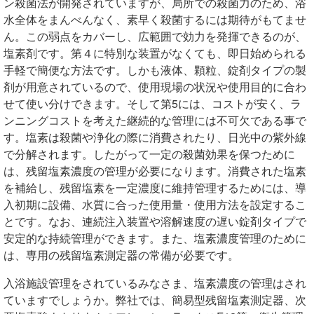
ン殺菌法が開発されていますが、局所での殺菌力のため、浴
水全体をまんべんなく、素早く殺菌するには期待がもてませ
ん。この弱点をカバーし、広範囲で効力を発揮できるのが、
塩素剤です。第４に特別な装置がなくても、即日始められる
手軽で簡便な方法です。しかも液体、顆粒、錠剤タイプの製
剤が用意されているので、使用現場の状況や使用目的に合わ
せて使い分けできます。そして第5には、コストが安く、ラ
ンニングコストを考えた継続的な管理には不可欠である事で
す。塩素は殺菌や浄化の際に消費されたり、日光中の紫外線
で分解されます。したがって一定の殺菌効果を保つために
は、残留塩素濃度の管理が必要になります。消費された塩素
を補給し、残留塩素を一定濃度に維持管理するためには、導
入初期に設備、水質に合った使用量・使用方法を設定するこ
とです。なお、連続注入装置や溶解速度の遅い錠剤タイプで
安定的な持続管理ができます。また、塩素濃度管理のために
は、専用の残留塩素測定器の常備が必要です。
入浴施設管理をされているみなさま、塩素濃度の管理はされ
ていますでしょうか。弊社では、簡易型残留塩素測定器、次