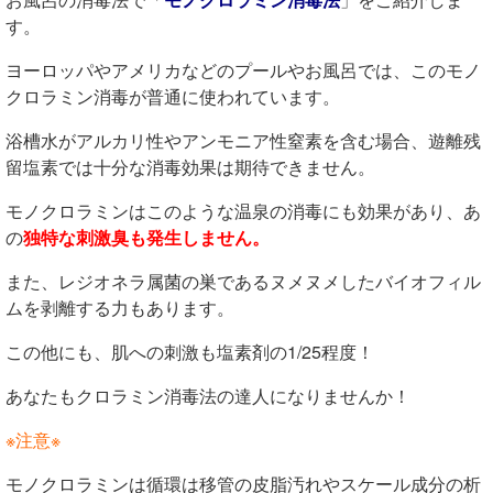
す。
ヨーロッパやアメリカなどのプールやお風呂では、このモノ
クロラミン消毒が普通に使われています。
浴槽水がアルカリ性やアンモニア性窒素を含む場合
、遊離残
留塩素では十分な消毒効果は期待できません。
モノクロラミンはこのような温泉の消毒にも
効果があり
、あ
の
独特な刺激臭も発生しません。
また、レジオネラ属菌の巣である
ヌメヌメ
した
バイオフィル
ムを剥離する力もあります。
この他にも、
肌への刺激も塩素剤の1/25程度！
あなたもクロラミン消毒法の達人になりませんか！
※注意※
モノクロラミンは循環は移管の皮脂汚れやスケール成分の析