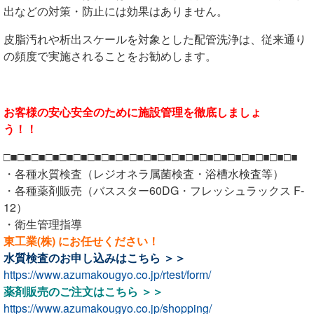
出などの対策・防止には効果はありません。
皮脂汚れや析出スケールを対象とした配管洗浄は、従来通り
の頻度で実施されることをお勧めします。
お客様の安心安全のために施設管理を徹底しましょ
う！！
□■□■□■□■□■□■□■□■□■□■□■□■□■□■□■□■□■□■□■□■□■
・各種水質検査（レジオネラ属菌検査・浴槽水検査等）
・各種薬剤販売（バススター60DG・フレッシュラックス F-
12）
・衛生管理指導
東工業(株) にお任せください！
水質検査のお申し込みは
こちら ＞＞
https://www.azumakougyo.co.jp/rtest/form/
薬剤販売のご注文は
こちら ＞＞
https://www.azumakougyo.co.jp/shopping/