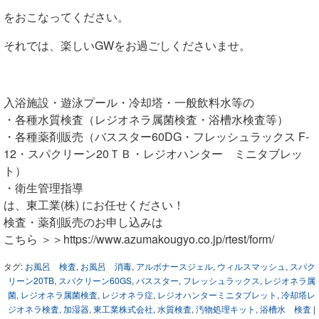
をおこなってください。
それでは、楽しいGWをお過ごしくださいませ。
入浴施設・遊泳プール・冷却塔・一般飲料水等の
・各種水質検査（レジオネラ属菌検査・浴槽水検査等）
・各種薬剤販売（バススター60DG・フレッシュラックス F-
12・スパクリーン20ＴＢ・レジオハンター ミニタブレッ
ト）
・衛生管理指導
は、東工業(株) にお任せください！
検査・薬剤販売のお申し込みは
こちら ＞＞https://www.azumakougyo.co.jp/rtest/form/
タグ:
お風呂 検査
,
お風呂 消毒
,
アルボナースジェル
,
ウィルスマッシュ
,
スパク
リーン20TB
,
スパクリーン60GS
,
バススター
,
フレッシュラックス
,
レジオネラ属
菌
,
レジオネラ属菌検査
,
レジオネラ症
,
レジオハンターミニタブレット
,
冷却塔レ
ジオネラ検査
,
加湿器
,
東工業株式会社
,
水質検査
,
汚物処理キット
,
浴槽水 検査
|