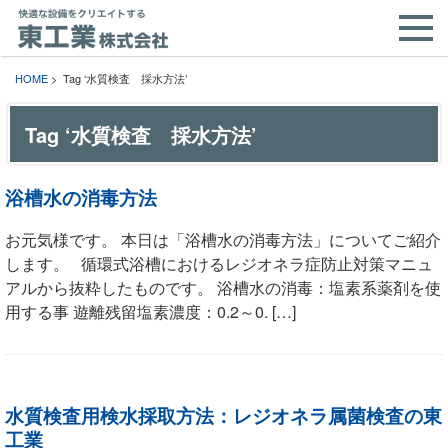
HOME
> Tag ‘水質検査 採水方法’
Tag ‘水質検査 採水方法’
浴槽水の消毒方法
お元気様です。 本日は「浴槽水の消毒方法」についてご紹介
します。 循環式浴槽におけるレジオネラ症防止対策マニュ
アルから抜粋したものです。 浴槽水の消毒：塩素系薬剤を使
用する事 遊離残留塩素濃度：0.2～0. […]
水質検査用検水採取方法：レジオネラ属菌検査の東
工業