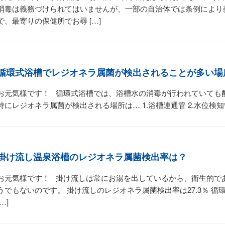
消毒は義務づけられてはいませんが、一部の自治体では条例により
で、最寄りの保健所でお尋 […]
循環式浴槽でレジオネラ属菌が検出されることが多い場
お元気様です！ 循環式浴槽では、浴槽水の消毒が行われていても
特にレジオネラ属菌が検出される場所は… 1.浴槽連通管 2.水位検知管内
掛け流し温泉浴槽のレジオネラ属菌検出率は？
お元気様です！ 掛け流しは常にお湯を出しているから、衛生的であ
うでもないのです。 掛け流しのレジオネラ属菌検出率は27.3％ 循
[…]