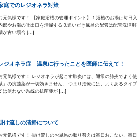
家庭でのレジオネラ対策
お元気様です！ 【家庭浴槽の管理ポイント】 1.浴槽のお湯は毎日入
内部やお湯の吐出口を清掃する 3.追いだき風呂の配管は配管洗浄
槽が古い場合 […]
レジオネラ症 温泉に行ったことを医師に伝えて！
お元気様です！ レジオネラが起こす肺炎には、通常の肺炎でよく
系」の抗菌薬が一切効きません。 つまり治療には、よくあるタイ
ては使わない系統の抗菌薬が […]
掛け流しの清掃について
お元気様です！ 掛け流しのお風呂の取り替えは毎日おこない、毎日