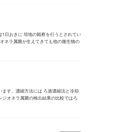
1日おきに 培地の観察を行うとされてい
ジオネラ属菌が生えてきても他の微生物の
います。濃縮方法には ろ過濃縮法と冷却
レジオネラ属菌の検出結果の比較ではろ