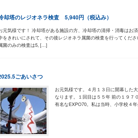
冷却塔のレジオネラ検査 5,940円（税込み）
お元気様です！ 冷却塔がある施設の方、冷却塔の清掃・消毒はお済
中をきれいにされて、その後レジオネラ属菌の検査を行ってくだ
属菌のみの検査は5, […]
2025.5ごあいさつ
お元気様です。４月１３日に開幕した大
なります。１回目は５５年 前の１９７
有名なEXPO70。私は当時、小学校４年