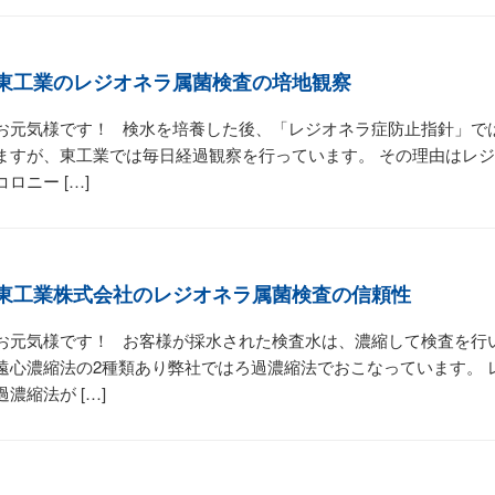
東工業のレジオネラ属菌検査の培地観察
お元気様です！ 検水を培養した後、「レジオネラ症防止指針」では
ますが、東工業では毎日経過観察を行っています。 その理由はレ
コロニー […]
東工業株式会社のレジオネラ属菌検査の信頼性
お元気様です！ お客様が採水された検査水は、濃縮して検査を行
遠心濃縮法の2種類あり弊社ではろ過濃縮法でおこなっています。 
過濃縮法が […]