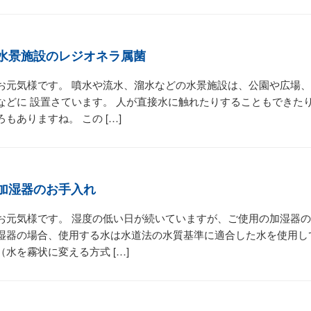
水景施設のレジオネラ属菌
お元気様です。 噴水や流水、溜水などの水景施設は、公園や広場
などに 設置さています。 人が直接水に触れたりすることもできた
ろもありますね。 この […]
加湿器のお手入れ
お元気様です。 湿度の低い日が続いていますが、ご使用の加湿器の
湿器の場合、使用する水は水道法の水質基準に適合した水を使用し
（水を霧状に変える方式 […]