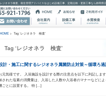
レジオネラ検査、衛生管理アドバイスをはじめ設備工事、定期点検・更新工事なら静岡県
HOME
> Tag ‘レジオネラ 検査’
Tag ‘レジオネラ 検査’
設計・施工に関するレジオネラ属菌防止対策～循環ろ過
お元気様です。 入浴施設を設計する際の注意点を以下に列記します
加された塩素の消費量は、入浴した人数や入浴者のマナーなどによ
槽ごとに設置する。 特 […]