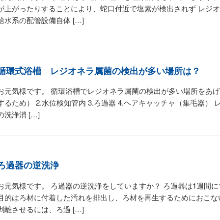
が上がったりすることにより、蛇口付近で塩素が検出されず レジ
給水系の配管設備自体 […]
循環式浴槽 レジオネラ属菌の検出が多い場所は？
お元気様です。 循環浴槽でレジオネラ属菌の検出が多い場所をあげ
するため） 2.水位検知管内 3.ろ過器 4.ヘアキャッチャ（集毛器
の洗浄消 […]
ろ過器の逆洗浄
お元気様です。 ろ過器の逆洗浄をしていますか？ ろ過器は1週間に
目的はろ材に付着した汚れを排出し、ろ材を再生するためにおこな
剥離させるには、ろ過 […]