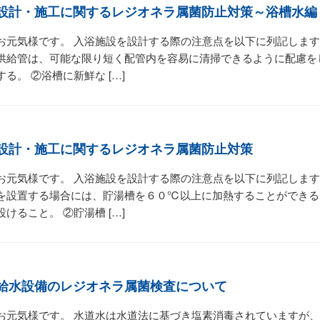
設計・施工に関するレジオネラ属菌防止対策～浴槽水編
お元気様です。 入浴施設を設計する際の注意点を以下に列記します
供給管は、可能な限り短く配管内を容易に清掃できるように配慮を
する。 ②浴槽に新鮮な […]
設計・施工に関するレジオネラ属菌防止対策
お元気様です。 入浴施設を設計する際の注意点を以下に列記します
を設置する場合には、貯湯槽を６０℃以上に加熱することができる
設けること。 ②貯湯槽 […]
給水設備のレジオネラ属菌検査について
お元気様です。 水道水は水道法に基づき塩素消毒されていますが、