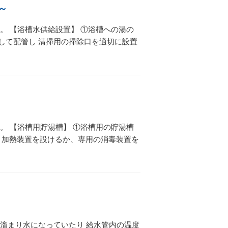
～
。 【浴槽水供給設置】 ①浴槽への湯の
して配管し 清掃用の掃除口を適切に設置
。 【浴槽用貯湯槽】 ①浴槽用の貯湯槽
 加熱装置を設けるか、専用の消毒装置を
溜まり水になっていたり 給水管内の温度