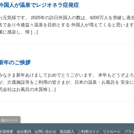
外国人が温泉でレジオネラ症発症
お元気様です。 2025年の訪日外国人の数は、4200万人を突破し
名であり今後益々温泉を目的とする 外国人が増えてくると思います
菌に感染し、帰 […]
新年のご挨拶
みなさま新年あけましておめでとうございます。 本年もどうぞよろ
が、介護施設等をご利用の皆さまが、日本の温泉・お風呂を 安全
式会社はお風呂の水質検 […]
前のページ
水質検査
｜
会社案内
｜
お問い合わせ
｜
製品購入
｜
ご利用ガイド
｜
リクルート
｜
プラ