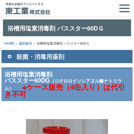
浴槽用塩素消毒剤 バススター60DＧ
HOME
>
薬剤販売
> 浴槽用塩素消毒剤 バススター60DＧ
殺菌・消毒用薬剤
浴槽用塩素消毒剤
バススター60DG
（ジクロロイソシアヌル酸ナトリウ
※ケース販売（4缶入り）は代引
ム）
き不可