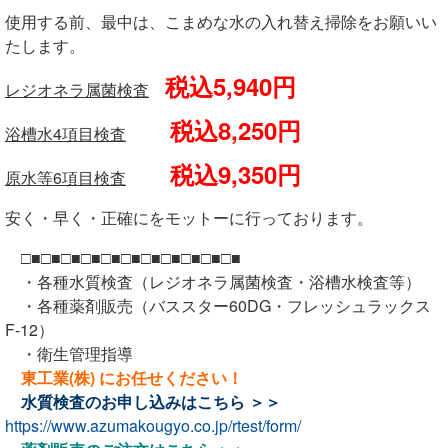
使用する前、最中は、こまめな水の入れ替え掃除をお願いい
たします。
税込5,940円
レジオネラ属菌検査
税込8,250円
浴槽水4項目検査
税込9,350円
原水等6項目検査
安く・早く・正確にをモットーに行っております。
□■□■□■□■□■□■□■□■□■□■□■
・各種水質検査（レジオネラ属菌検査・浴槽水検査等）
・各種薬剤販売（バススター60DG・フレッシュラックス
F-12）
・衛生管理指導
東工業(株) にお任せください！
水質検査のお申し込みは
こちら ＞＞
https://www.azumakougyo.co.jp/rtest/form/