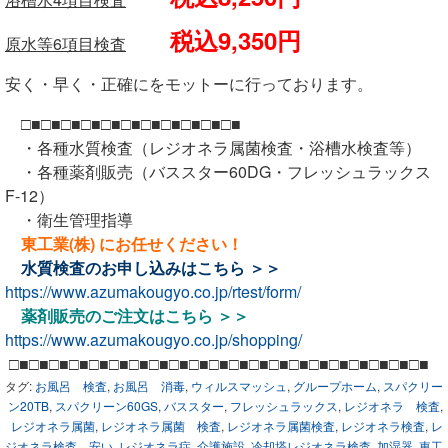
税込9,350円
原水等6項目検査
安く・早く・正確にをモットーに行っております。
□■□■□■□■□■□■□■□■□■□■□■
・各種水質検査（レジオネラ属菌検査・浴槽水検査等）
・各種薬剤販売（バススター60DG・フレッシュラックス
F-12）
・衛生管理指導
東工業(株) にお任せください！
水質検査のお申し込みは
こちら ＞＞
https://www.azumakougyo.co.jp/rtest/form/
薬剤販売のご注文は
こちら ＞＞
https://www.azumakougyo.co.jp/shopping/
□■□■□■□■□■□■□■□■□■□■□■□■□■□■□■□■□■□■□■□■□■
タグ:
お風呂 検査
,
お風呂 消毒
,
ウィルスマッシュ
,
グループホーム
,
スパクリー
ン20TB
,
スパクリーン60GS
,
バススター
,
フレッシュラックス
,
レジオネラ 検査
,
レジオネラ属菌
,
レジオネラ属菌 検査
,
レジオネラ属菌検査
,
レジオネラ検査
,
レ
ジオネラ検査 安い
,
レジオネラ症
,
介護施設
,
冷却塔レジオネラ検査
,
加湿器
,
東工