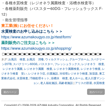
・各種水質検査（レジオネラ属菌検査・浴槽水検査等）
・各種薬剤販売（バススター60DG・フレッシュラックス F-
12）
・衛生管理指導
東工業(株) にお任せください！
水質検査のお申し込みは
こちら ＞＞
https://www.azumakougyo.co.jp/rtest/form/
薬剤販売のご注文は
こちら ＞＞
https://www.azumakougyo.co.jp/shopping/
□■□■□■□■□■□■□■□■□■□■□■□■□■□■□■□■□■□■□■□■□■
タグ:
お風呂 検査
,
お風呂 消毒
,
ウィルスマッシュ
,
グループホーム
,
スパクリー
ン20TB
,
スパクリーン60GS
,
バススター
,
フレッシュラックス
,
レジオネラ 検査
,
レジオネラ属菌
,
レジオネラ属菌 検査
,
レジオネラ属菌検査
,
レジオネラ検査
,
レ
ジオネラ検査 安い
,
レジオネラ症
,
介護施設
,
冷却塔レジオネラ検査
,
加湿器
,
東工
業株式会社
,
水質検査
,
汚物処理キット
,
浴槽水 検査
,
老人ホーム
,
老人介護マンシ
ョン
,
老人福祉施設
,
高齢者施設
|
アリスの部屋
,
水質検査
前のページ
次のページ
Copyright (C)
2008-2026 AZUMA Industry Corporation. All Rights Reserved.