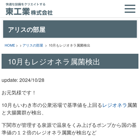
アリスの部屋
HOME
> >
アリスの部屋
> 10月もレジオネラ属菌検出
10月もレジオネラ属菌検出
update: 2024/10/28
お元気様です！
10月もいわき市の公衆浴場で
基準値を上回る
レジオネラ
属菌
と大腸菌群が検出、
下関市が管理する泉源で温泉をくみ上げるポンプから国の基
準値の１２倍のレジオネラ属菌が検出など