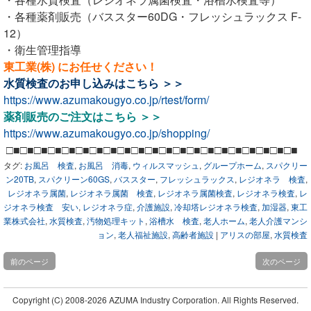
・各種薬剤販売（バススター60DG・フレッシュラックス F-
12）
・衛生管理指導
東工業(株) にお任せください！
水質検査のお申し込みは
こちら ＞＞
https://www.azumakougyo.co.jp/rtest/form/
薬剤販売のご注文は
こちら ＞＞
https://www.azumakougyo.co.jp/shopping/
□■□■□■□■□■□■□■□■□■□■□■□■□■□■□■□■□■□■□■□■□■
タグ:
お風呂 検査
,
お風呂 消毒
,
ウィルスマッシュ
,
グループホーム
,
スパクリー
ン20TB
,
スパクリーン60GS
,
バススター
,
フレッシュラックス
,
レジオネラ 検査
,
レジオネラ属菌
,
レジオネラ属菌 検査
,
レジオネラ属菌検査
,
レジオネラ検査
,
レ
ジオネラ検査 安い
,
レジオネラ症
,
介護施設
,
冷却塔レジオネラ検査
,
加湿器
,
東工
業株式会社
,
水質検査
,
汚物処理キット
,
浴槽水 検査
,
老人ホーム
,
老人介護マンシ
ョン
,
老人福祉施設
,
高齢者施設
|
アリスの部屋
,
水質検査
前のページ
次のページ
Copyright (C)
2008-2026 AZUMA Industry Corporation. All Rights Reserved.