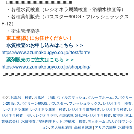
□■□■□■□■□■□■□■□■□■□■□■
・各種水質検査（レジオネラ属菌検査・浴槽水検査等）
・各種薬剤販売（バススター60DG・フレッシュラックス
F-12）
・衛生管理指導
東工業(株) にお任せください！
水質検査のお申し込みは
こちら ＞＞
https://www.azumakougyo.co.jp/rtest/form/
薬剤販売のご注文は
こちら ＞＞
https://www.azumakougyo.co.jp/shopping/
□■□■□■□■□■□■□■□■□■□■□■□■□■□■□■□■□■□■□■□■□■
タグ:
お風呂 検査
,
お風呂 消毒
,
ウィルスマッシュ
,
グループホーム
,
スパクリー
ン20TB
,
スパクリーン60GS
,
バススター
,
フレッシュラックス
,
レジオネラ 検査
,
レジオネラ属菌
,
レジオネラ属菌 検査
,
レジオネラ属菌検査
,
レジオネラ検査
,
レ
ジオネラ検査 安い
,
レジオネラ症
,
介護施設
,
冷却塔レジオネラ検査
,
加湿器
,
東工
業株式会社
,
水質検査
,
汚物処理キット
,
浴槽水 検査
,
老人ホーム
,
老人介護マンシ
ョン
,
老人福祉施設
,
高齢者施設
|
アリスの部屋
,
水質検査