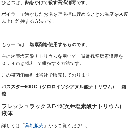
ひとつは、
熱をかけて殺す高温消毒
です。
ボイラーで沸かしたお湯を貯湯槽に貯めるときの温度を60度
以上に維持する方法です。
もう一つは、
塩素剤を使用するもの
です。
主に次亜塩素酸ナトリウムを用いて、遊離残留塩素濃度を
０．４ｍｇ/ℓ以上で維持する方法です。
この殺菌消毒剤は当社で販売しております。
バススター60DG（ジロロイソシアヌル酸ナトリウム） 顆
粒
フレッシュラックスF-12
(次亜塩素酸ナトリウム)
液体
詳しくは「
薬剤販売
」からご覧ください。