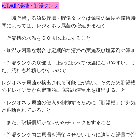
♦源泉貯湯槽・貯湯タンク
一時貯留する源泉貯槽・貯湯タンクは源泉の温度や滞留時
間によっては、レジオネラ属菌の増殖をまねく
・貯湯槽の水温を６０度以上にすること
・加温が困難な場合は定期的な清掃の実施及び塩素剤の添加
・貯湯タンクの底部は、上記に比べて低温になりやすい。ま
た、汚れも堆積しやすいので
レジオネラ属菌が検出される可能性が高い。そのため貯湯槽
のドレイン管から定期的に底部の滞留水を排出すること
・レジオネラ属菌の侵入を制御するために「貯湯槽」は外気
と遮断されていること
また、破損個所がないかのチェックをすること
・貯湯タンク内に原湯を滞留させないように適切な湯量で貯