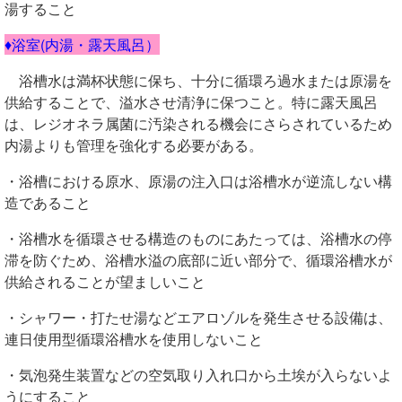
湯すること
♦浴室(内湯・露天風呂）
浴槽水は満杯状態に保ち、十分に循環ろ過水または原湯を
供給することで、溢水させ清浄に保つこと。特に露天風呂
は、レジオネラ属菌に汚染される機会にさらされているため
内湯よりも管理を強化する必要がある。
・浴槽における原水、原湯の注入口は浴槽水が逆流しない構
造であること
・浴槽水を循環させる構造のものにあたっては、浴槽水の停
滞を防ぐため、浴槽水溢の底部に近い部分で、循環浴槽水が
供給されることが望ましいこと
・シャワー・打たせ湯などエアロゾルを発生させる設備は、
連日使用型循環浴槽水を使用しないこと
・気泡発生装置などの空気取り入れ口から土埃が入らないよ
うにすること