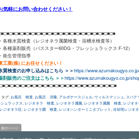
お気軽にお問い合わせください！
□■□■□■□■□■□■□■□■□■□■□■□■□■□■□■□■□■□■□■□■□■
・各種水質検査（レジオネラ属菌検査・浴槽水検査等）
・各種薬剤販売（バススター60DG・フレッシュラックス F-12）
・衛生管理指導
東工業(株) にお任せください！
水質検査のお申し込みは
こちら ＞＞
https://www.azumakougyo.co.jp/
薬剤販売のご注文は
こちら ＞＞
https://www.azumakougyo.co.jp/shop
□■□■□■□■□■□■□■□■□■□■□■□■□■□■□■□■□■□■□■□■□■
タグ:
お風呂 検査
,
お風呂 消毒
,
アルボナースジェル
,
ウィルスマッシュ
,
スパクリ
シュラックス
,
レジオネラ 検査
,
レジオネラ属菌
,
レジオネラ属菌 検査
,
レジオネ
レジオネラ症
,
レジオネラ菌 検査
,
レジオハンターミニタブレット
,
冷却塔レジオネ
前のページ