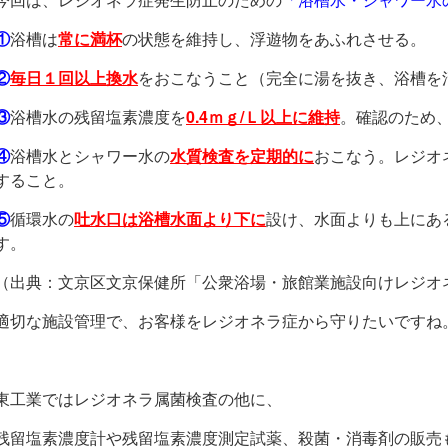
①
浴槽は
常に満杯
の状態を維持し、浮遊物をあふれさせる。
②
毎日１回以上換水
をおこなうこと（完全に湯を抜き、浴槽を
③
浴槽水の残留塩素濃度を
0.4ｍｇ/Ｌ以上に維持
。確認のため
④
浴槽水とシャワー水の
水質検査を定期的に
おこなう。レジオ
すること。
⑤
循環水の
吐水口は浴槽水面より下に
設け、水面よりも上にあ
す。
（出典：文京区文京保健所「公衆浴場・旅館業施設向けレジオ
適切な施設管理で、お客様をレジオネラ症から守りたいですね
東工業ではレジオネラ属菌検査の他に、
残留塩素濃度計や残留塩素濃度測定試薬、殺菌・消毒剤の販売