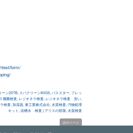
rtest/form/
ping/
ーン20TB
,
スパクリーン60GS
,
バススター
,
フレッ
ラ属菌検査
,
レジオネラ検査
,
レジオネラ検査 安い
,
ラ検査
,
加湿器
,
東工業株式会社
,
水質検査
,
汚物処理
キット
,
浴槽水 検査
|
アリスの部屋
,
水質検査
次のページ