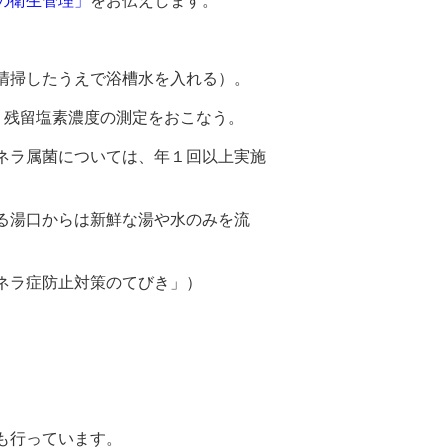
清掃したうえで浴槽水を入れる）。
、残留塩素濃度の測定をおこなう。
ネラ属菌については、年１回以上実施
る湯口からは新鮮な湯や水のみを流
ネラ症防止対策のてびき」）
。
も行っています。