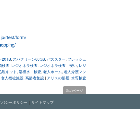
p/rtest/form/
hopping/
20TB
,
スパクリーン60GS
,
バススター
,
フレッシュ
菌検査
,
レジオネラ検査
,
レジオネラ検査 安い
,
レジ
処理キット
,
浴槽水 検査
,
老人ホーム
,
老人介護マン
,
老人福祉施設
,
高齢者施設
|
アリスの部屋
,
水質検査
次のページ
イバシーポリシー
｜
サイトマップ