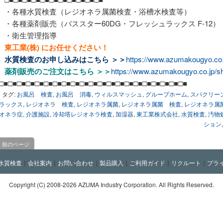
・各種水質検査（レジオネラ属菌検査・浴槽水検査等）
・各種薬剤販売（バススター60DG・フレッシュラックス F-12）
・衛生管理指導
東工業(株) にお任せください！
水質検査のお申し込みは
こちら ＞＞
https://www.azumakougyo.co.j
薬剤販売のご注文は
こちら ＞＞
https://www.azumakougyo.co.jp/s
□■□■□■□■□■□■□■□■□■□■□■□■□■□■□■□■□■□■□■□■□■
タグ:
お風呂 検査
,
お風呂 消毒
,
ウィルスマッシュ
,
グループホーム
,
スパクリーン
ラックス
,
レジオネラ 検査
,
レジオネラ属菌
,
レジオネラ属菌 検査
,
レジオネラ属
オネラ症
,
介護施設
,
冷却塔レジオネラ検査
,
加湿器
,
東工業株式会社
,
水質検査
,
汚物
ション
前のページ
水質検査
｜
会社案内
｜
お問い合わせ
｜
製品購入
｜
ご利用ガイド
｜
リクルート
｜
プラ
Copyright (C)
2008-2026 AZUMA Industry Corporation. All Rights Reserved.