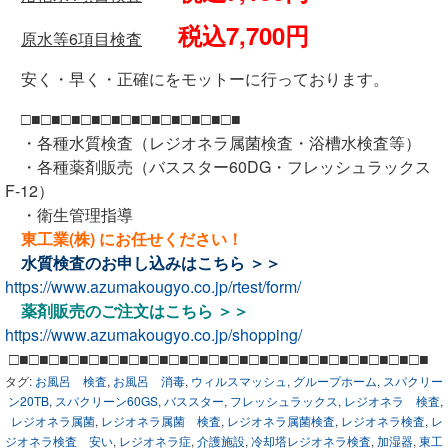
税込7,700円
原水等6項目検査
安く・早く・正確にをモットーに行っております。
□■□■□■□■□■□■□■□■□■□■□■
・各種水質検査（レジオネラ属菌検査・浴槽水検査等）
・各種薬剤販売（バススター60DG・フレッシュラックス
F-12）
・衛生管理指導
東工業(株) にお任せください！
水質検査のお申し込みは
こちら ＞＞
https://www.azumakougyo.co.jp/rtest/form/
薬剤販売のご注文は
こちら ＞＞
https://www.azumakougyo.co.jp/shopping/
□■□■□■□■□■□■□■□■□■□■□■□■□■□■□■□■□■□■□■□■□■
タグ:
お風呂 検査
,
お風呂 消毒
,
ウィルスマッシュ
,
グループホーム
,
スパクリー
ン20TB
,
スパクリーン60GS
,
バススター
,
フレッシュラックス
,
レジオネラ 検査
,
レジオネラ属菌
,
レジオネラ属菌 検査
,
レジオネラ属菌検査
,
レジオネラ検査
,
レ
ジオネラ検査 安い
,
レジオネラ症
,
介護施設
,
冷却塔レジオネラ検査
,
加湿器
,
東工