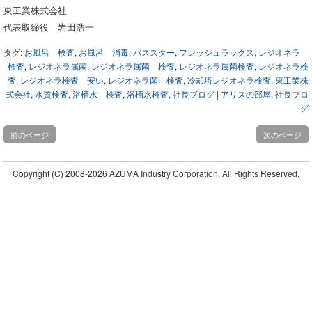
東工業株式会社

代表取締役　岩田浩一
タグ:
お風呂 検査
,
お風呂 消毒
,
バススター
,
フレッシュラックス
,
レジオネラ
検査
,
レジオネラ属菌
,
レジオネラ属菌 検査
,
レジオネラ属菌検査
,
レジオネラ検
査
,
レジオネラ検査 安い
,
レジオネラ菌 検査
,
冷却塔レジオネラ検査
,
東工業株
式会社
,
水質検査
,
浴槽水 検査
,
浴槽水検査
,
社長ブログ
|
アリスの部屋
,
社長ブロ
グ
前のページ
次のページ
Copyright (C)
2008-2026 AZUMA Industry Corporation. All Rights Reserved.