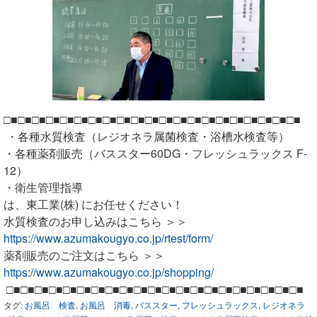
□■□■□■□■□■□■□■□■□■□■□■□■□■□■□■□■□■□■□■□■□■
・各種水質検査（レジオネラ属菌検査・浴槽水検査等）
・各種薬剤販売（バススター60DG・フレッシュラックス F-
12）
・衛生管理指導
は、東工業(株) にお任せください！
水質検査のお申し込みは
こちら ＞＞
https://www.azumakougyo.co.jp/rtest/form/
薬剤販売のご注文は
こちら ＞＞
https://www.azumakougyo.co.jp/shopping/
□■□■□■□■□■□■□■□■□■□■□■□■□■□■□■□■□■□■□■□■□■
タグ:
お風呂 検査
,
お風呂 消毒
,
バススター
,
フレッシュラックス
,
レジオネラ