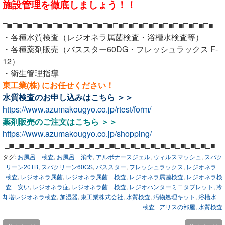
施設管理を徹底しましょう！！
□■□■□■□■□■□■□■□■□■□■□■□■□■□■□■□■□■□■□■□■□■
・各種水質検査（レジオネラ属菌検査・浴槽水検査等）
・各種薬剤販売（バススター60DG・フレッシュラックス F-
12）
・衛生管理指導
東工業(株) にお任せください！
水質検査のお申し込みは
こちら ＞＞
https://www.azumakougyo.co.jp/rtest/form/
薬剤販売のご注文は
こちら ＞＞
https://www.azumakougyo.co.jp/shopping/
□■□■□■□■□■□■□■□■□■□■□■□■□■□■□■□■□■□■□■□■□■
タグ:
お風呂 検査
,
お風呂 消毒
,
アルボナースジェル
,
ウィルスマッシュ
,
スパク
リーン20TB
,
スパクリーン60GS
,
バススター
,
フレッシュラックス
,
レジオネラ
検査
,
レジオネラ属菌
,
レジオネラ属菌 検査
,
レジオネラ属菌検査
,
レジオネラ検
査 安い
,
レジオネラ症
,
レジオネラ菌 検査
,
レジオハンターミニタブレット
,
冷
却塔レジオネラ検査
,
加湿器
,
東工業株式会社
,
水質検査
,
汚物処理キット
,
浴槽水
検査
|
アリスの部屋
,
水質検査