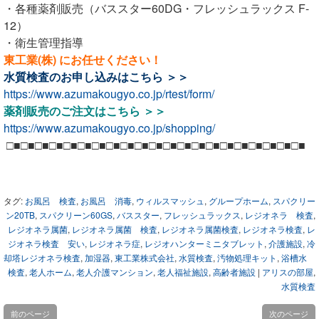
・各種薬剤販売（バススター60DG・フレッシュラックス F-
12）
・衛生管理指導
東工業(株) にお任せください！
水質検査のお申し込みは
こちら ＞＞
https://www.azumakougyo.co.jp/rtest/form/
薬剤販売のご注文は
こちら ＞＞
https://www.azumakougyo.co.jp/shopping/
□■□■□■□■□■□■□■□■□■□■□■□■□■□■□■□■□■□■□■□■□■
タグ:
お風呂 検査
,
お風呂 消毒
,
ウィルスマッシュ
,
グループホーム
,
スパクリー
ン20TB
,
スパクリーン60GS
,
バススター
,
フレッシュラックス
,
レジオネラ 検査
,
レジオネラ属菌
,
レジオネラ属菌 検査
,
レジオネラ属菌検査
,
レジオネラ検査
,
レ
ジオネラ検査 安い
,
レジオネラ症
,
レジオハンターミニタブレット
,
介護施設
,
冷
却塔レジオネラ検査
,
加湿器
,
東工業株式会社
,
水質検査
,
汚物処理キット
,
浴槽水
検査
,
老人ホーム
,
老人介護マンション
,
老人福祉施設
,
高齢者施設
|
アリスの部屋
,
水質検査
前のページ
次のページ