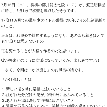
7月16日（木）、将棋の藤井聡太
七段（1７）が、渡辺明
棋聖
に勝ち、3勝1敗で棋聖を奪取したそうです。
17歳11ヵ月での最年少タイトル獲得は30年ぶりの記録更新と
のこと。
最近は、和服姿で対局するようになり、あの落ち着きはとて
も17歳とは思えないもの。
道を究めることが人格を作るのだと思います。
彼が将来どのように立派になっていくか、楽しみですね！
さて、今回は「かけ流し」のお風呂の話です。
「かけ流し」とは
１.新しい湯を常に浴槽に注いでいること
２.注がれた分だけの湯が浴槽の外にあふれていること
３.あふれた湯は決して浴槽に戻さないこと
４.湯量の不足を補うために、浴槽内で循環ろ過させないこと