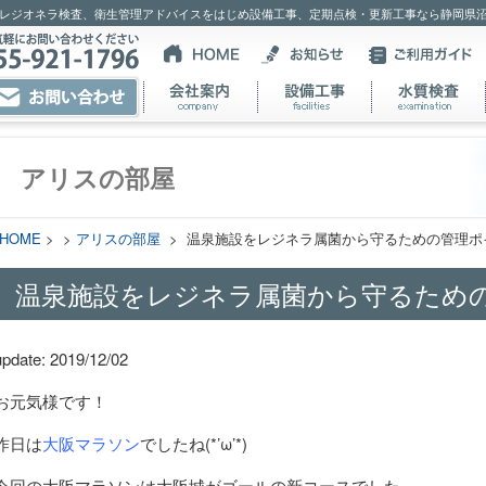
レジオネラ検査、衛生管理アドバイスをはじめ設備工事、定期点検・更新工事なら静岡県
アリスの部屋
HOME
> >
アリスの部屋
> 温泉施設をレジネラ属菌から守るための管理ポ
温泉施設をレジネラ属菌から守るため
update: 2019/12/02
お元気様です！
昨日は
大阪マラソン
でしたね(*’ω’*)
今回の大阪マラソンは大阪城がゴールの新コースでした。