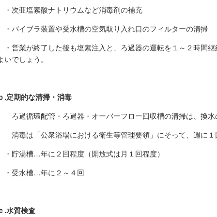
・次亜塩素酸ナトリウムなど消毒剤の補充
・バイブラ装置や受水槽の空気取り入れ口のフィルターの清掃
・営業が終了した後も塩素注入と、ろ過器の運転を１～２時間継
よいでしょう。
ｂ.定期的な清掃・消毒
ろ過循環配管・ろ過器・オーバーフロー回収槽の清掃は、換水
消毒は「公衆浴場における衛生等管理要領」にそって、週に１
・貯湯槽…年に２回程度（開放式は月１回程度）
・受水槽…年に２～４回
ｃ.水質検査