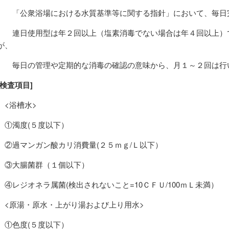
「公衆浴場における水質基準等に関する指針」において、毎日
連日使用型は年２回以上（塩素消毒でない場合は年４回以上）
が、
毎日の管理や定期的な消毒の確認の意味から、月１～２回は行
[検査項目]
<浴槽水>
①濁度(５度以下）
②過マンガン酸カリ消費量(２５ｍｇ/Ｌ以下）
③大腸菌群（１個以下）
④レジオネラ属菌(検出されないこと=10ＣＦＵ/100ｍＬ未満）
<原湯・原水・上がり湯および上り用水>
①色度(５度以下）