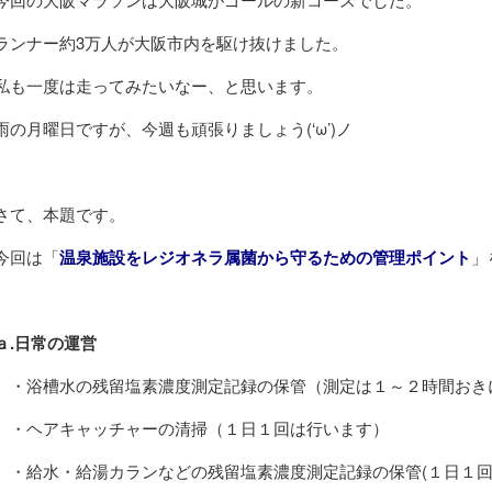
ランナー約3万人が大阪市内を駆け抜けました。
私も一度は走ってみたいなー、と思います。
雨の月曜日ですが、今週も頑張りましょう(‘ω’)ノ
さて、本題です。
今回は「
温泉施設をレジオネラ属菌から守るための管理ポイント
」
ａ.日常の運営
・浴槽水の残留塩素濃度測定記録の保管（測定は１～２時間おき
・ヘアキャッチャーの清掃（１日１回は行います）
・給水・給湯カランなどの残留塩素濃度測定記録の保管(１日１