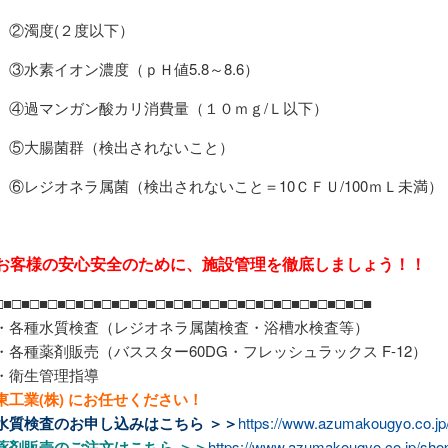
②濁度(２度以下）
③水素イオン濃度（ｐＨ値5.8～8.6）
④過マンガン酸カリ消費量（１０ｍｇ/Ｌ以下）
⑤大腸菌群（検出されないこと）
⑥レジオネラ属菌（検出されないこと＝10ＣＦＵ/100ｍＬ未満）
お客様の安心安全のために、施設管理を徹底しましょう！！
□■□■□■□■□■□■□■□■□■□■□■□■□■□■□■□■□■□■□■□■□■
・各種水質検査（レジオネラ属菌検査・浴槽水検査等）
・各種薬剤販売（バススター60DG・フレッシュラックス F-12）
・衛生管理指導
東工業(株) にお任せください！
水質検査のお申し込みは
こちら ＞＞
https://www.azumakougyo.co.jp/
薬剤販売のご注文は
こちら ＞＞
https://www.azumakougyo.co.jp/shop