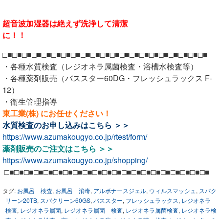
超音波加湿器は絶えず洗浄して清潔
に！！
□■□■□■□■□■□■□■□■□■□■□■□■□■□■□■□■□■□■□■□■□■
・各種水質検査（レジオネラ属菌検査・浴槽水検査等）
・各種薬剤販売（バススター60DG・フレッシュラックス F-
12）
・衛生管理指導
東工業(株) にお任せください！
水質検査のお申し込みは
こちら ＞＞
https://www.azumakougyo.co.jp/rtest/form/
薬剤販売のご注文は
こちら ＞＞
https://www.azumakougyo.co.jp/shopping/
□■□■□■□■□■□■□■□■□■□■□■□■□■□■□■□■□■□■□■□■□■
タグ:
お風呂 検査
,
お風呂 消毒
,
アルボナースジェル
,
ウィルスマッシュ
,
スパク
リーン20TB
,
スパクリーン60GS
,
バススター
,
フレッシュラックス
,
レジオネラ
検査
,
レジオネラ属菌
,
レジオネラ属菌 検査
,
レジオネラ属菌検査
,
レジオネラ検