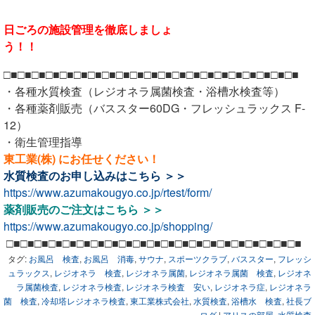
日ごろの施設管理を徹底しましょ
う！！
□■□■□■□■□■□■□■□■□■□■□■□■□■□■□■□■□■□■□■□■□■
・各種水質検査（レジオネラ属菌検査・浴槽水検査等）
・各種薬剤販売（バススター60DG・フレッシュラックス F-
12）
・衛生管理指導
東工業(株) にお任せください！
水質検査のお申し込みは
こちら ＞＞
https://www.azumakougyo.co.jp/rtest/form/
薬剤販売のご注文は
こちら ＞＞
https://www.azumakougyo.co.jp/shopping/
□■□■□■□■□■□■□■□■□■□■□■□■□■□■□■□■□■□■□■□■□■
タグ:
お風呂 検査
,
お風呂 消毒
,
サウナ
,
スポーツクラブ
,
バススター
,
フレッシ
ュラックス
,
レジオネラ 検査
,
レジオネラ属菌
,
レジオネラ属菌 検査
,
レジオネ
ラ属菌検査
,
レジオネラ検査
,
レジオネラ検査 安い
,
レジオネラ症
,
レジオネラ
菌 検査
,
冷却塔レジオネラ検査
,
東工業株式会社
,
水質検査
,
浴槽水 検査
,
社長ブ
ログ
|
アリスの部屋
,
水質検査