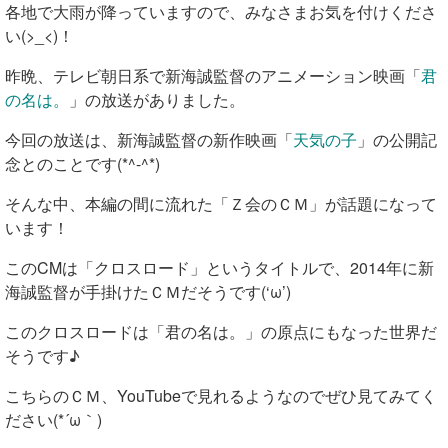
各地で大雨が降っていますので、みなさまお気を付けくださ
い(>_<)！
昨晩、テレビ朝日系で新海誠監督のアニメーション映画「
君
の名は。
」の放送がありました。
今回の放送は、新海誠監督の新作映画「
天気の子
」の公開記
念とのことです(*^-^*)
そんな中、本編の間に流れた「Ｚ会のＣＭ」が話題になって
います！
このCMは「クロスロード」というタイトルで、2014年に新
海誠監督が手掛けたＣＭだそうです(‘ω’)
このクロスロードは
「君の名は。」の原点にもなった世界だ
そうです♪
こちらのＣＭ、YouTubeで見れるようなのでぜひ見てみてく
ださい(*´ω｀)