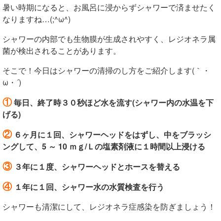
暑い時期になると、お風呂に浸からずシャワーで済ませたく
なりますね…(;^ω^)
シャワーの内部でも生物膜が生成されやすく、レジオネラ属
菌が検出されることがあります。
そこで！今日はシャワーの清掃のし方をご紹介します(｀・
ω・´)
①
毎日、終了時３０秒ほど水を流す(シャワー内の水温を下
げる)
②
６ヶ月に１回、シャワーヘッドをはずし、中をブラッシ
ングして、5 ～ 10 ｍｇ/Ｌの塩素剤液に１時間以上浸ける
③
３年に１度、シャワーヘッドとホースを替える
④
１年に１回、シャワー水の水質検査を行う
シャワーも清潔にして、レジオネラ症感染を防ぎましょう！