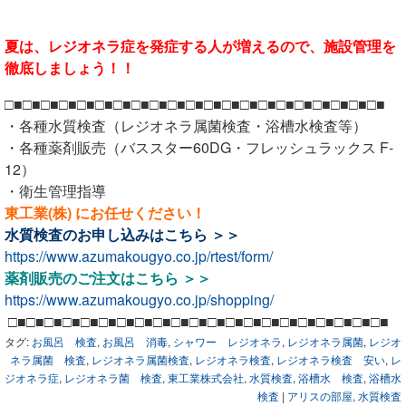
夏は、レジオネラ症を発症する人が増えるので、施設管理を
徹底しましょう！！
□■□■□■□■□■□■□■□■□■□■□■□■□■□■□■□■□■□■□■□■□■
・各種水質検査（レジオネラ属菌検査・浴槽水検査等）
・各種薬剤販売（バススター60DG・フレッシュラックス F-
12）
・衛生管理指導
東工業(株) にお任せください！
水質検査のお申し込みは
こちら ＞＞
https://www.azumakougyo.co.jp/rtest/form/
薬剤販売のご注文は
こちら ＞＞
https://www.azumakougyo.co.jp/shopping/
□■□■□■□■□■□■□■□■□■□■□■□■□■□■□■□■□■□■□■□■□■
タグ:
お風呂 検査
,
お風呂 消毒
,
シャワー レジオネラ
,
レジオネラ属菌
,
レジオ
ネラ属菌 検査
,
レジオネラ属菌検査
,
レジオネラ検査
,
レジオネラ検査 安い
,
レ
ジオネラ症
,
レジオネラ菌 検査
,
東工業株式会社
,
水質検査
,
浴槽水 検査
,
浴槽水
検査
|
アリスの部屋
,
水質検査