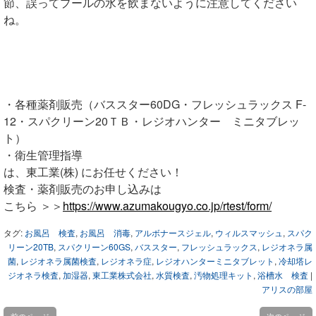
節、誤ってプールの水を飲まないように注意してください
ね。
・各種薬剤販売（バススター60DG・フレッシュラックス F-
12・スパクリーン20ＴＢ・レジオハンター ミニタブレッ
ト）
・衛生管理指導
は、東工業(株) にお任せください！
検査・薬剤販売のお申し込みは
こちら ＞＞
https://www.azumakougyo.co.jp/rtest/form/
タグ:
お風呂 検査
,
お風呂 消毒
,
アルボナースジェル
,
ウィルスマッシュ
,
スパク
リーン20TB
,
スパクリーン60GS
,
バススター
,
フレッシュラックス
,
レジオネラ属
菌
,
レジオネラ属菌検査
,
レジオネラ症
,
レジオハンターミニタブレット
,
冷却塔レ
ジオネラ検査
,
加湿器
,
東工業株式会社
,
水質検査
,
汚物処理キット
,
浴槽水 検査
|
アリスの部屋