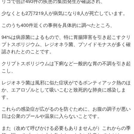
リコで合計493件の疾患の集団発生が確認され、
少なくとも2万7219人が病気になり8人が死亡しています。
このうち400件近くの事例を具体的に調べたところ、
94%は病原菌によるもので、特に胃腸障害を引き起こすクリ
プトスポリジウム、レジオネラ菌、プソイドモナスが多く確
認されたとのことです。
クリプトスポリジウムは下痢など一般的な胃の不調を引き起
こし、
レジオネラ菌は
風邪
に似た症状がでる
ポンティアック
熱のほ
か、エアロゾルとして吸いこむと致死的な
肺炎
に感染しま
す。
これらの感染症が広がるのを防ぐために、お腹の調子が悪い
日は公衆のプールや温泉に入らないことです。
また（改めて呼びかける必要もありませんが）これからの季