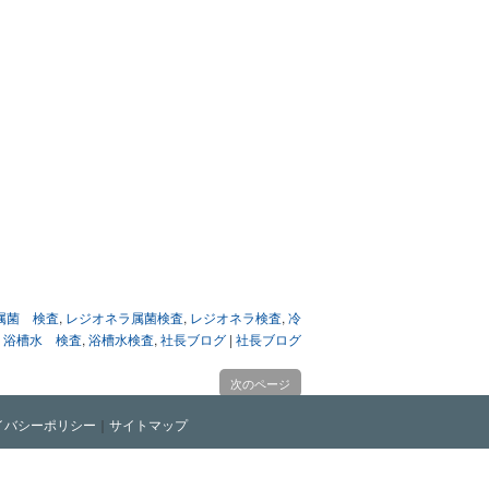
属菌 検査
,
レジオネラ属菌検査
,
レジオネラ検査
,
冷
,
浴槽水 検査
,
浴槽水検査
,
社長ブログ
|
社長ブログ
次のページ
イバシーポリシー
｜
サイトマップ