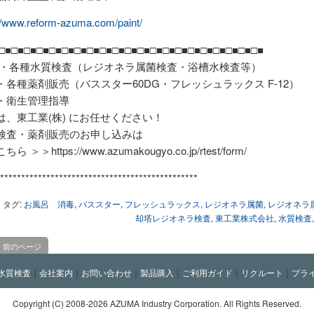
//www.reform-azuma.com/paint/
□■□■□■□■□■□■□■□■□■□■□■□■□■□■□■□■□■□■□■□■□■
・各種水質検査（レジオネラ属菌検査・浴槽水検査等）
・各種薬剤販売（バススター60DG・フレッシュラックス F-12）
・衛生管理指導
は、東工業(株) にお任せください！
検査・薬剤販売のお申し込みは
こちら ＞＞https://www.azumakougyo.co.jp/rtest/form/
***********************************************
タグ:
お風呂 消毒
,
バススター
,
フレッシュラックス
,
レジオネラ属菌
,
レジオネラ
却塔レジオネラ検査
,
東工業株式会社
,
水質検査
前のページ
水質検査
｜
会社案内
｜
お問い合わせ
｜
製品購入
｜
ご利用ガイド
｜
リクルート
｜
プラ
Copyright (C)
2008-2026 AZUMA Industry Corporation. All Rights Reserved.