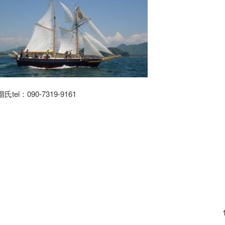
溜氏tel：090-7319-9161
感
平成３０年
リフォーム・
東工業株式
代表取締役 岩