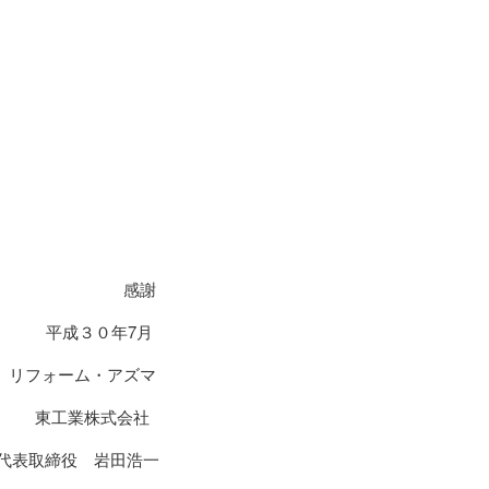
謝
7月
アズマ
会社
田浩一