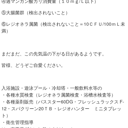
④過マンガン酸カリ消費量（１０ｍｇ/Ｌ以下）
⑤大腸菌群（検出されないこと）
⑥レジオネラ属菌（検出されないこと＝10ＣＦＵ/100ｍＬ未
満）
まだまだ、この先気温の下がる日があるようです。
皆様、どうぞご自愛ください。
入浴施設・遊泳プール・冷却塔・一般飲料水等の
・各種水質検査（レジオネラ属菌検査・浴槽水検査等）
・各種薬剤販売（バススター60DG・フレッシュラックス F-
12・スパクリーン20ＴＢ・レジオハンター ミニタブレッ
ト）
・衛生管理指導