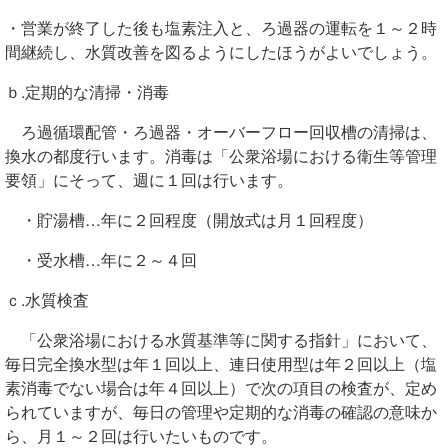
・営業が終了した後も塩素注入と、ろ過器の運転を１～２時
間継続し、水質改善を図るようにしたほうがよいでしょう。
ｂ.定期的な清掃・消毒
ろ過循環配管・ろ過器・オーバーフロー回収槽の清掃は、
換水の都度行います。消毒は「公衆浴場における衛生等管理
要領」にそって、週に１回は行います。
・貯湯槽…年に２回程度（開放式は月１回程度）
・受水槽…年に２～４回
ｃ.水質検査
「公衆浴場における水質基準等に関する指針」において、
毎日完全換水型は年１回以上、連日使用型は年２回以上（塩
素消毒でない場合は年４回以上）で次の項目の検査が、定め
られていますが、毎日の管理や定期的な消毒の確認の意味か
ら、月１～２回は行いたいものです。