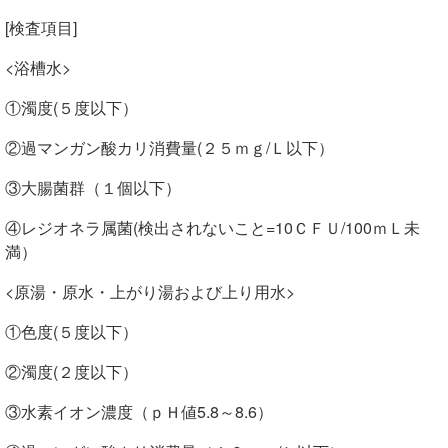
[検査項目]
<浴槽水>
①濁度(５度以下）
②過マンガン酸カリ消費量(２５ｍｇ/Ｌ以下）
③大腸菌群（１個以下）
④レジオネラ属菌(検出されないこと=10ＣＦＵ/100ｍＬ未
満）
<原湯・原水・上がり湯および上り用水>
①色度(５度以下）
②濁度(２度以下）
③水素イオン濃度（ｐＨ値5.8～8.6）