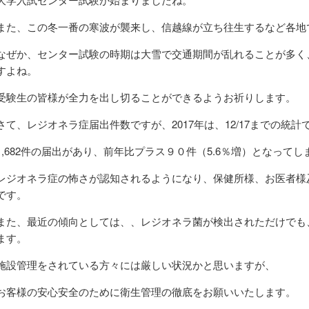
また、この冬一番の寒波が襲来し、信越線が立ち往生するなど各地
なぜか、センター試験の時期は大雪で交通期間が乱れることが多く
すよね。
受験生の皆様が全力を出し切ることができるようお祈りします。
さて、レジオネラ症届出件数ですが、2017年は、12/17までの統計
1,682件の届出があり、前年比プラス９０件（5.6％増）となって
レジオネラ症の怖さが認知されるようになり、保健所様、お医者様
です。
また、最近の傾向としては、、レジオネラ菌が検出されただけでも
ます。
施設管理をされている方々には厳しい状況かと思いますが、
お客様の安心安全のために衛生管理の徹底をお願いいたします。