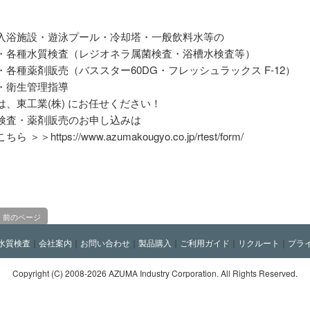
入浴施設・遊泳プール・冷却塔・一般飲料水等の
・各種水質検査（レジオネラ属菌検査・浴槽水検査等）
・各種薬剤販売（バススター60DG・フレッシュラックス F-12）
・衛生管理指導
は、東工業(株) にお任せください！
検査・薬剤販売のお申し込みは
こちら ＞＞https://www.azumakougyo.co.jp/rtest/form/
前のページ
水質検査
｜
会社案内
｜
お問い合わせ
｜
製品購入
｜
ご利用ガイド
｜
リクルート
｜
プラ
Copyright (C)
2008-2026 AZUMA Industry Corporation. All Rights Reserved.