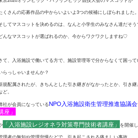
たくさんの応募作品の中からいよいよ3つの候補にしぼられました
そしてマスコットを決めるのは、なんと小学生のみなさん達だそう
どんなマスコットが選ばれるのか、今からワクワクしますね♡
さて、入浴施設で働いてる方で、施設管理等で分からなくて困って
いらっしゃいませんか？
新規配属されたが、きちんとした引き継ぎがなかったとか、引き継
など。
NPO入浴施設衛生管理推進協議会
弊社が会員になっている
講座」
「入浴施設レジオネラ対策専門技術者講座」
や
を開催
管理者の無知や管理怠慢などで、引き起こされる痛ましい事故。