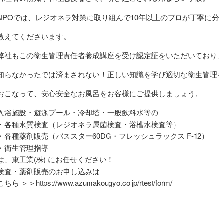
NPOでは、レジオネラ対策に取り組んで10年以上のプロが丁寧に
教えてくださいます。
弊社もこの衛生管理責任者養成講座を受け認定証をいただいており
知らなかったでは済まされない！正しい知識を学び適切な衛生管理
おこなって、安心安全なお風呂をお客様にご提供しましょう。
入浴施設・遊泳プール・冷却塔・一般飲料水等の
・各種水質検査（レジオネラ属菌検査・浴槽水検査等）
・各種薬剤販売（バススター60DG・フレッシュラックス F-12）
・衛生管理指導
は、東工業(株) にお任せください！
検査・薬剤販売のお申し込みは
こちら ＞＞https://www.azumakougyo.co.jp/rtest/form/