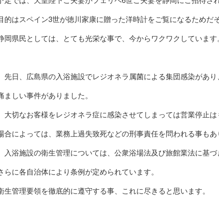
目的はスペイン3世が徳川家康に贈った洋時計をご覧になるためだ
静岡県民としては、とても光栄な事で、今からワクワクしています
先日、広島県の入浴施設でレジオネラ属菌による集団感染があり
痛ましい事件がありました。
大切なお客様をレジオネラ症に感染させてしまっては営業停止
場合によっては、業務上過失致死などの刑事責任を問われる事もあ
入浴施設の衛生管理については、公衆浴場法及び旅館業法に基づ
さらに各自治体により条例が定められています。
衛生管理要領を徹底的に遵守する事、これに尽きると思います。