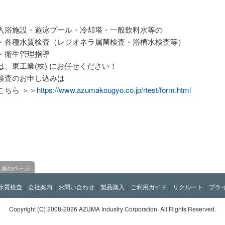
入浴施設・遊泳プール・冷却塔・一般飲料水等の
・各種水質検査（レジオネラ属菌検査・浴槽水検査等）
・衛生管理指導
は、東工業(株) にお任せください！
検査のお申し込みは
こちら ＞＞
https://www.azumakougyo.co.jp/rtest/form.html
前のページ
水質検査
｜
会社案内
｜
お問い合わせ
｜
製品購入
｜
ご利用ガイド
｜
リクルート
｜
プラ
Copyright (C)
2008-2026 AZUMA Industry Corporation. All Rights Reserved.