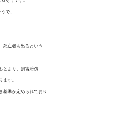
そうで、
。
、死亡者も出るという
はもとより、損害賠償
ります。
き基準が定められており