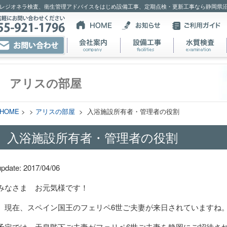
レジオネラ検査、衛生管理アドバイスをはじめ設備工事、定期点検・更新工事なら静岡県
アリスの部屋
HOME
> >
アリスの部屋
> 入浴施設所有者・管理者の役割
入浴施設所有者・管理者の役割
update: 2017/04/06
みなさま お元気様です！
現在、スペイン国王のフェリペ6世ご夫妻が来日されていますね
予定では、天皇陛下ご夫妻がフェリペ6世ご夫妻を静岡にご招待さ