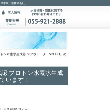
沼津市東工業株式会社。
トン水素水生成器 ケアウォーターV2ECO」の
認 プロトン水素水生成
しています！
山ある季節ですね。