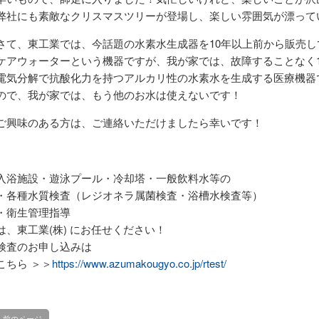
弊社にも素敵なクリスマスツリーが登場し、楽しい雰囲気が漂って
さて、東工業では、今話題の水素水生成器を10年以上前から販売し
ケアウォーターという機器ですが、我が家では、故障することなく
電気分解で抗酸化力を持つアルカリ性の水素水を生成する医療機器
ので、我が家では、もう他のお水は使えないです！
ご興味のある方は、ご連絡いただけましたら幸いです！
入浴施設・遊泳プール・冷却塔・一般飲料水等の
・各種水質検査（レジオネラ属菌検査・浴槽水検査等）
・衛生管理指導
は、東工業(株) にお任せください！
検査のお申し込みは
こちら ＞＞
https://www.azumakougyo.co.jp/rtest/
前のページ